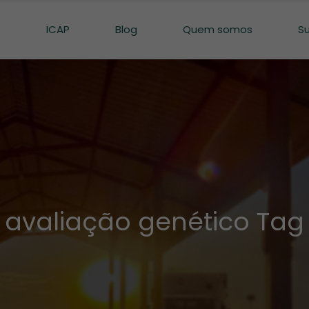
o
ICAP
Blog
Quem somos
S
avaliação genético Tag