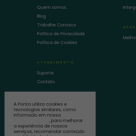
Quem somos
Inter
Blog
Trabalhe Conosco
GENÉ
Política de Privacidade
Melho
Política de Cookies
ATENDIMENTO
Suporte
Contato
A Ponta utiliza cookies e
tecnologias similares, como
informado em nossa
Política
de Privacidade
, para melhorar
a experiência de nossos
serviços, recomendar conteúdo