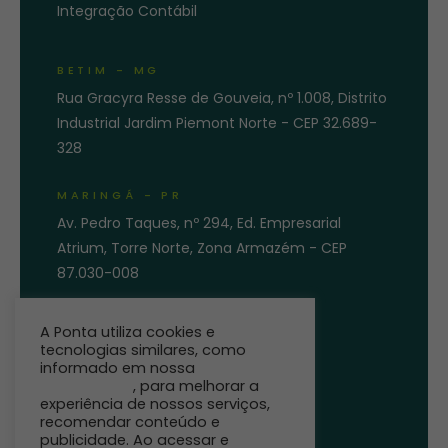
Integração Contábil
BETIM - MG
Rua Gracyra Resse de Gouveia, nº 1.008, Distrito
Industrial Jardim Piemont Norte - CEP 32.689-
328
MARINGÁ - PR
Av. Pedro Taques, nº 294, Ed. Empresarial
Atrium, Torre Norte, Zona Armazém - CEP
87.030-008
ENTRE EM CONTATO
A Ponta utiliza cookies e
tecnologias similares, como
informado em nossa
Política de
Privacidade
, para melhorar a
experiência de nossos serviços,
recomendar conteúdo e
publicidade. Ao acessar e