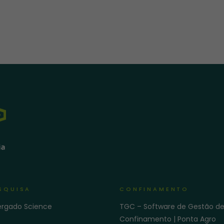
SQUISA
CONFINAMENTO
ergado Science
TGC – Software de Gestão d
Confinamento | Ponta Agro