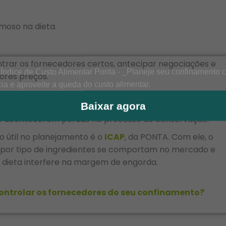
moso na dieta.
ontrar os fornecedores certos, antecipar negociações e
ores preços.
ar o armazenamento desses alimentos. A quantidade de
Baixar agora
ngestão e, por consequência, no desempenho dos bovino
e acontecerem perdas no processo de conservação.
o útil no planejamento é o
ICAP
, da PONTA. Com ele, o
 por tipo de ingredientes se comportam no mercado e
dieta interfere na margem de engorda.
ontrolar os fornecedores do seu confinamento?