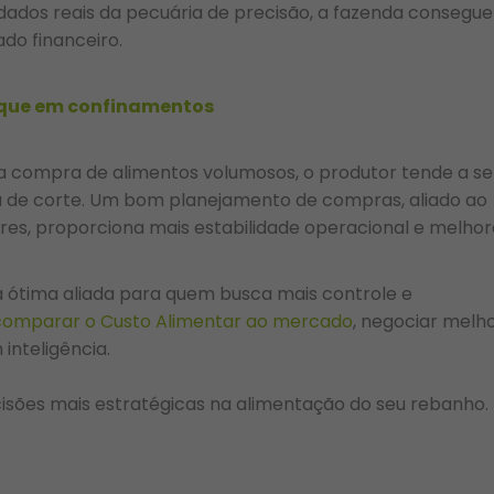
dos reais da pecuária de precisão, a fazenda consegue
do financeiro.
oque em confinamentos
 na compra de alimentos volumosos, o produtor tende a se
a de corte. Um bom planejamento de compras, aliado ao
es, proporciona mais estabilidade operacional e melhor
 ótima aliada para quem busca mais controle e
comparar o Custo Alimentar ao mercado
, negociar melho
 inteligência.
sões mais estratégicas na alimentação do seu rebanho.