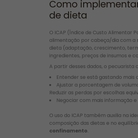
Como implementar o
de dieta
O ICAP (Índice de Custo Alimentar P
alimentação por cabeça/dia com a m
dieta (adaptação, crescimento, ter
ingredientes, preços de insumos e 
A partir desses dados, o pecuarista 
Entender se está gastando mais o
Ajustar a porcentagem de volumo
Reduzir as perdas por escolhas equi
Negociar com mais informação e 
O uso do ICAP também auxilia na iden
composição das dietas e no equilíb
confinamento
.