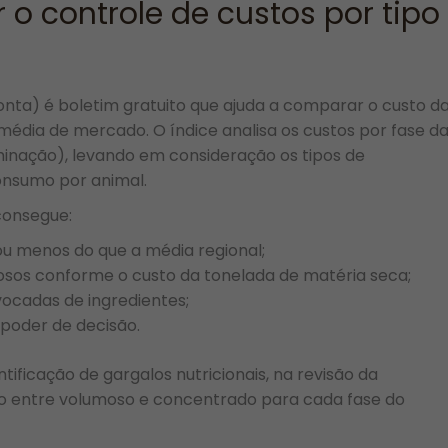
 controle de custos por tipo
onta) é boletim gratuito que ajuda a comparar o custo d
édia de mercado. O índice analisa os custos por fase d
minação), levando em consideração os tipos de
consumo por animal.
consegue:
u menos do que a média regional;
sos conforme o custo da tonelada de matéria seca;
vocadas de ingredientes;
poder de decisão.
tificação de gargalos nutricionais, na revisão da
rio entre volumoso e concentrado para cada fase do