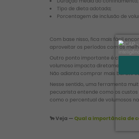
Duração média do confinamento;
Tipo de dieta adotada;
Porcentagem de inclusão de volu
Com base nisso, fica mais fácil enc
aproveitar os períodos com os melh
Outro ponto importante é consider
volumoso impacta diretamente na i
Não adianta comprar mais barato s
Nesse sentido, uma ferramenta muit
pecuarista entende como os custos
como o percentual de volumosos na 
🐂 Veja —
Qual a importância de c