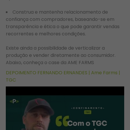
Construa e mantenha relacionamento de
confiança com compradores, baseando-se em
transparência e ética o que pode garantir vendas
recorrentes e melhores condições.
Existe ainda a possibilidade de verticalizar a
produção e vender diretamente ao consumidor.
Abaixo, conheça o case da AME FARMS
DEPOIMENTO FERNANDO ERNANDES | Ame Farms |
TGC