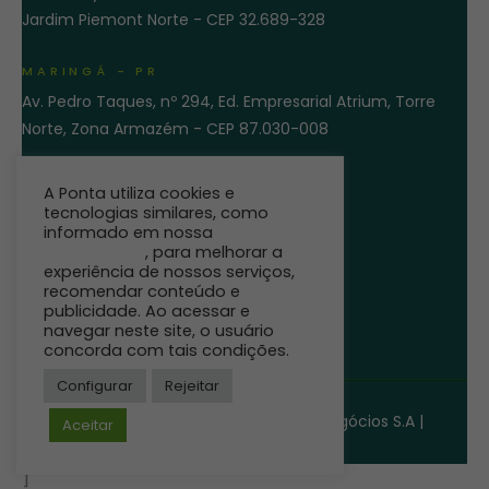
Jardim Piemont Norte - CEP 32.689-328
MARINGÁ - PR
Av. Pedro Taques, nº 294, Ed. Empresarial Atrium, Torre
Norte, Zona Armazém - CEP 87.030-008
ENTRE EM CONTATO
A Ponta utiliza cookies e
tecnologias similares, como
informado em nossa
Política de
Privacidade
, para melhorar a
experiência de nossos serviços,
recomendar conteúdo e
publicidade. Ao acessar e
navegar neste site, o usuário
concorda com tais condições.
Configurar
Rejeitar
©
Ponta Agro.
Direitos reservados
Pro-eficiência Solução para Agronegócios S.A |
Aceitar
18.354.990/0001-21
]