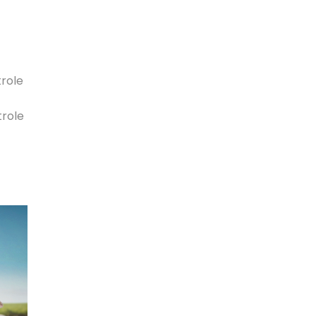
trole
trole