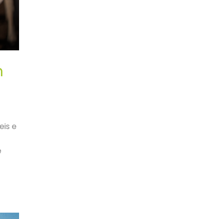
m
eis e
e