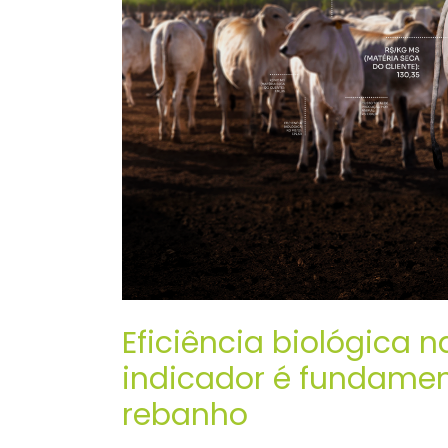
Eficiência biológica 
indicador é fundamen
rebanho