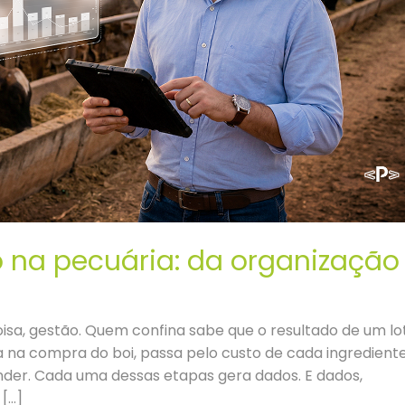
 na pecuária: da organização
oisa, gestão. Quem confina sabe que o resultado de um lo
na compra do boi, passa pelo custo de cada ingredient
nder. Cada uma dessas etapas gera dados. E dados,
[…]