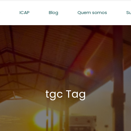
o
ICAP
Blog
Quem somos
S
tgc Tag