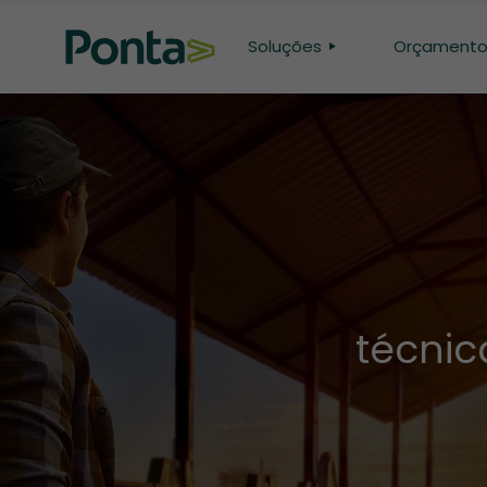
Soluções
Orçament
CONFINAMENTO
PASTO
GENÉTICA
PESQUISA
técni