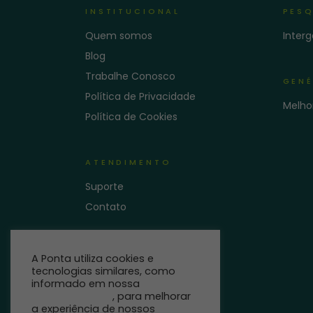
INSTITUCIONAL
PESQ
Quem somos
Inter
Blog
Trabalhe Conosco
GENÉ
Política de Privacidade
Melho
Política de Cookies
ATENDIMENTO
Suporte
Contato
A Ponta utiliza cookies e
tecnologias similares, como
informado em nossa
Política
de Privacidade
, para melhorar
a experiência de nossos