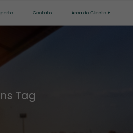
uporte
Contato
Área do Cliente
SISTEMA INTERGADO
INTERGADO BEEF
ns Tag