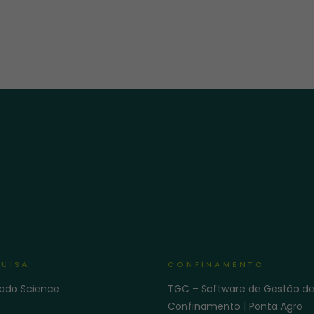
UISA
CONFINAMENTO
gado Science
TGC – Software de Gestão d
Confinamento | Ponta Agro