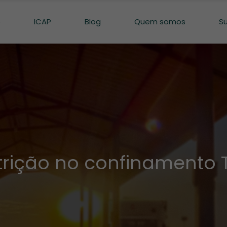
o
ICAP
Blog
Quem somos
S
trição no confinamento 