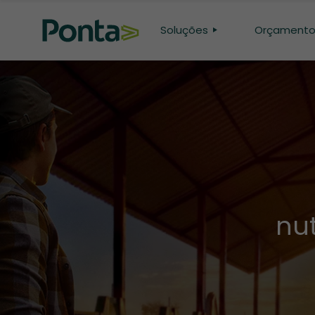
Soluções
Orçament
CONFINAMENTO
PASTO
GENÉTICA
PESQUISA
nu