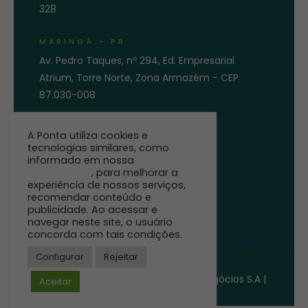
328
MARINGÁ - PR
Av. Pedro Taques, nº 294, Ed. Empresarial
Atrium, Torre Norte, Zona Armazém - CEP
87.030-008
ENTRE EM CONTATO
A Ponta utiliza cookies e
tecnologias similares, como
informado em nossa
Política de
Privacidade
, para melhorar a
experiência de nossos serviços,
recomendar conteúdo e
publicidade. Ao acessar e
navegar neste site, o usuário
concorda com tais condições.
Configurar
Rejeitar
©
Ponta Agro.
Direitos reservados
Pro-eficiência Solução para Agronegócios S.A |
Aceitar
18.354.990/0001-21