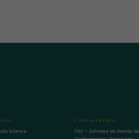
UISA
CONFINAMENTO
gado Science
TGC – Software de Gestão d