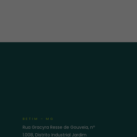
BETIM - MG
Rua Gracyra Resse de Gouveia, nº
e
1.008, Distrito Industrial Jardim