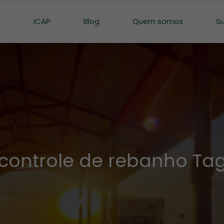
o
ICAP
Blog
Quem somos
S
controle de rebanho Ta