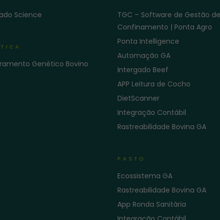
gado Science
TGC – Software de Gestão d
Confinamento | Ponta Agro
Ponta Intelligence
TICA
Automação GA
ramento Genético Bovino
Intergado Beef
APP Leitura de Cocho
DietScanner
Integração Contábil
Rastreabilidade Bovina GA
PASTO
Ecossistema GA
Rastreabilidade Bovina GA
App Ronda Sanitária
Integração Contábil