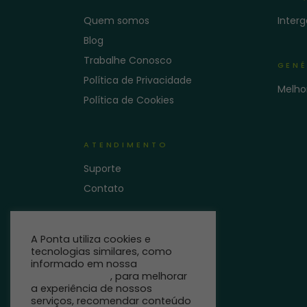
Quem somos
Inter
Blog
Trabalhe Conosco
GENÉ
Política de Privacidade
Melho
Política de Cookies
ATENDIMENTO
Suporte
Contato
A Ponta utiliza cookies e
tecnologias similares, como
informado em nossa
Política
de Privacidade
, para melhorar
a experiência de nossos
serviços, recomendar conteúdo