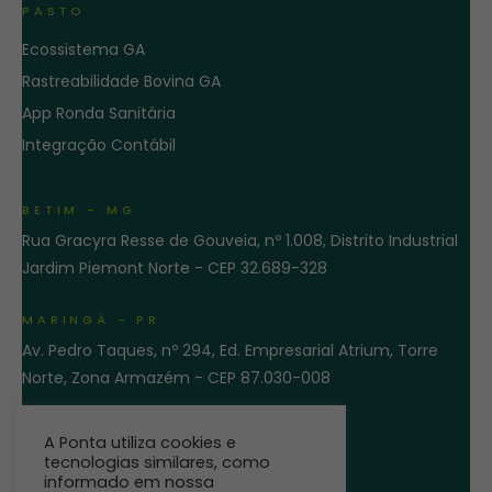
PASTO
Ecossistema GA
Rastreabilidade Bovina GA
App Ronda Sanitária
Integração Contábil
BETIM - MG
Rua Gracyra Resse de Gouveia, nº 1.008, Distrito Industrial
Jardim Piemont Norte - CEP 32.689-328
MARINGÁ - PR
Av. Pedro Taques, nº 294, Ed. Empresarial Atrium, Torre
Norte, Zona Armazém - CEP 87.030-008
ENTRE EM CONTATO
A Ponta utiliza cookies e
tecnologias similares, como
informado em nossa
Política de