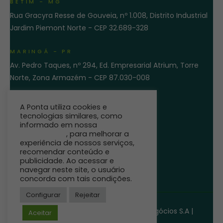
BETIM - MG
Rua Gracyra Resse de Gouveia, nº 1.008, Distrito Industrial
Jardim Piemont Norte - CEP 32.689-328
MARINGÁ - PR
Av. Pedro Taques, nº 294, Ed. Empresarial Atrium, Torre
Norte, Zona Armazém - CEP 87.030-008
ENTRE EM CONTATO
A Ponta utiliza cookies e
tecnologias similares, como
informado em nossa
Política de
Privacidade
, para melhorar a
experiência de nossos serviços,
recomendar conteúdo e
publicidade. Ao acessar e
navegar neste site, o usuário
concorda com tais condições.
Configurar
Rejeitar
©
Ponta Agro.
Direitos reservados
Pro-eficiência Solução para Agronegócios S.A |
Aceitar