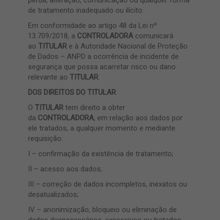
perda, alteração, comunicação ou qualquer forma
de tratamento inadequado ou ilícito.
Em conformidade ao artigo 48 da Lei nº
13.709/2018, a
CONTROLADORA
comunicará
ao
TITULAR
e à Autoridade Nacional de Proteção
de Dados – ANPD a ocorrência de incidente de
segurança que possa acarretar risco ou dano
relevante ao
TITULAR
.
DOS DIREITOS DO TITULAR
O
TITULAR
tem direito a obter
da
CONTROLADORA
, em relação aos dados por
ele tratados, a qualquer momento e mediante
requisição:
I – confirmação da existência de tratamento;
II – acesso aos dados;
III – correção de dados incompletos, inexatos ou
desatualizados;
IV – anonimização, bloqueio ou eliminação de