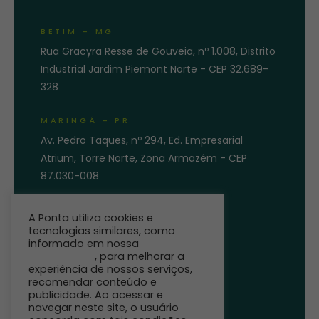
BETIM - MG
Rua Gracyra Resse de Gouveia, nº 1.008, Distrito
Industrial Jardim Piemont Norte - CEP 32.689-
328
MARINGÁ - PR
Av. Pedro Taques, nº 294, Ed. Empresarial
Atrium, Torre Norte, Zona Armazém - CEP
87.030-008
ENTRE EM CONTATO
A Ponta utiliza cookies e
tecnologias similares, como
informado em nossa
Política de
Privacidade
, para melhorar a
experiência de nossos serviços,
recomendar conteúdo e
publicidade. Ao acessar e
navegar neste site, o usuário