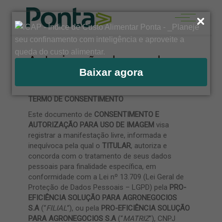
Autorização de uso de
imagem
Baixar agora
TERMO DE CONSENTIMENTO
Este documento de
CONSENTIMENTO E
AUTORIZAÇÃO PARA USO DE IMAGEM
visa
registrar a manifestação livre, informada e
inequívoca pela qual o
TITULAR
, autoriza e
concorda com o tratamento de seus dados
pessoais para finalidade específica, em
conformidade com a Lei nº 13.709 (Lei Geral de
Proteção de Dados Pessoais – LGPD) pela
PRO-
EFICIÊNCIA SOLUÇÃO PARA AGRONEGOCIOS
S.A
(“
FILIAL
“), ou pela
PRO-EFICIÊNCIA SOLUÇÃO
PARA AGRONEGOCIOS S.A
(“
MATRIZ
”), CNPJ