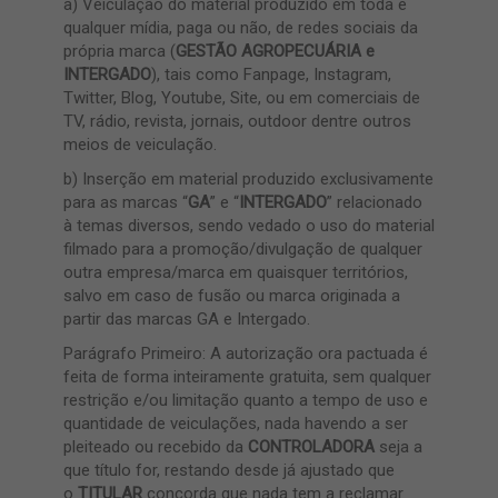
a) Veiculação do material produzido em toda e
qualquer mídia, paga ou não, de redes sociais da
própria marca (
GESTÃO AGROPECUÁRIA e
INTERGADO
), tais como Fanpage, Instagram,
Twitter, Blog, Youtube, Site, ou em comerciais de
TV, rádio, revista, jornais, outdoor dentre outros
meios de veiculação.
b) Inserção em material produzido exclusivamente
para as marcas “
GA
” e “
INTERGADO
” relacionado
à temas diversos, sendo vedado o uso do material
filmado para a promoção/divulgação de qualquer
outra empresa/marca em quaisquer territórios,
salvo em caso de fusão ou marca originada a
partir das marcas GA e Intergado.
Parágrafo Primeiro: A autorização ora pactuada é
feita de forma inteiramente gratuita, sem qualquer
restrição e/ou limitação quanto a tempo de uso e
quantidade de veiculações, nada havendo a ser
pleiteado ou recebido da
CONTROLADORA
seja a
que título for, restando desde já ajustado que
o
TITULAR
concorda que nada tem a reclamar